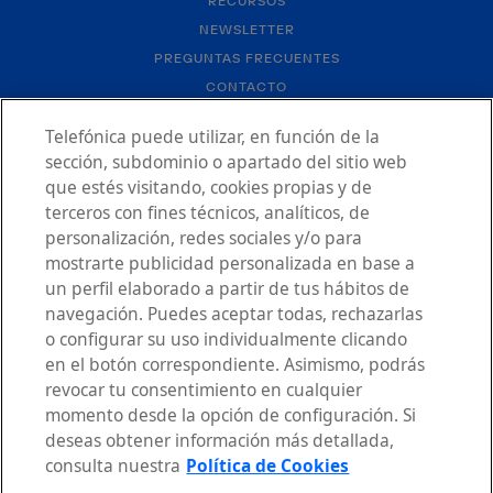
RECURSOS
NEWSLETTER
PREGUNTAS FRECUENTES
CONTACTO
Telefónica puede utilizar, en función de la
sección, subdominio o apartado del sitio web
que estés visitando, cookies propias y de
terceros con fines técnicos, analíticos, de
personalización, redes sociales y/o para
AVISO LEGAL
mostrarte publicidad personalizada en base a
POLÍTICA DE PRIVACIDAD
un perfil elaborado a partir de tus hábitos de
DECLARACIÓN DE ACCESIBILIDAD
navegación. Puedes aceptar todas, rechazarlas
o configurar su uso individualmente clicando
POLÍTICA DE COOKIES
en el botón correspondiente. Asimismo, podrás
CONFIGURACIÓN DE COOKIES
revocar tu consentimiento en cualquier
momento desde la opción de configuración. Si
deseas obtener información más detallada,
consulta nuestra
Política de Cookies