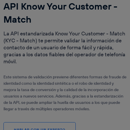
DEVICES QOD
API Know Your Customer -
RELACIÓN CON EL
CLIENTE
API DEVICE
ROAMING
Match
E-COMMERCE Y
STATUS
RETAIL
API LOCATION
MARKETING
VERIFICATION
La API estandarizada Know Your Customer - Match
BASADO EN DATOS
VER TODAS
(KYC - Match) te permite validar la información de
SERVICIOS TIC
LAS APIS
contacto de un usuario de forma fácil y rápida,
INDUSTRIA Y
MANUFACTURACIÓN
gracias a los datos fiables del operador de telefonía
Servicios
TRANSPORTE Y
móvil.
AUTENTICACIÓN
LOGÍSTICA
Y PREVENCIÓN
DEL FRAUDE
MEDIOS,
ENTRETENIMIENTO
Este sistema de validación previene diferentes formas de fraude de
SERVICIOS DE
Y XR
LOCALIZACIÓN
identidad como la identidad sintética o el robo de identidad y
VIAJES Y
mejora la tasa de conversión y la calidad de la incorporación de
CALIDAD DE LA
HOSTELERÍA
COMUNICACIÓN
usuarios a nuevos servicios. Además, gracias a la estandarización
PAGOS Y
de la API, se puede ampliar la huella de usuarios a los que puede
COBROS
llegar a través de múltiples operadores móviles.
HABLAR CON UN EXPERTO