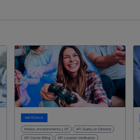
ARTÍCULO
Medios, entretenimiento y XR
API Quality on Demand
API Carrier Billing
API Location Verification