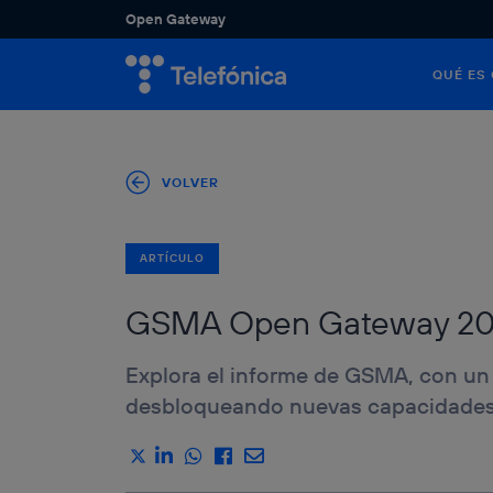
Open Gateway
QUÉ ES
Descubre 
Descubre 
los sector
potenciar 
VER 
VOLVER
ARTÍCULO
GSMA Open Gateway 2024
Explora el informe de GSMA, con un a
desbloqueando nuevas capacidades d