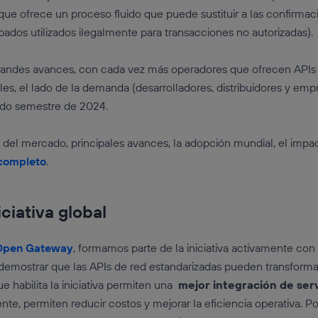
que ofrece un proceso fluido que puede sustituir a las confirm
obados utilizados ilegalmente para transacciones no autorizadas)
grandes avances, con cada vez más operadores que ofrecen APIs li
nales, el lado de la demanda (desarrolladores, distribuidores y em
undo semestre de 2024.
l del mercado, principales avances, la adopción mundial, el impac
completo
.
iciativa global
 Open Gateway
, formamos parte de la iniciativa activamente con 
emostrar que las APIs de red estandarizadas pueden transformar
 habilita la iniciativa permiten una
mejor integración de serv
nte, permiten reducir costos y mejorar la eficiencia operativa. P