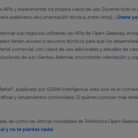
s APIs y experimentar los propios casos de uso. Durante todo el
pers, webinars o documentación técnica, entre otros). ¡
Únete ya
tenciar sus negocios utilizando las APIs de Open Gateway, enriq
gistrados tienen acceso a recursos técnicos para que los desarr
erial comercial, con casos de uso adicionales y estudios de cas
oluciones de sus clientes. Además, encontrarán orientación y sopo
rket”, publicado por GSMA Intelligence, esto solo es el comie
ficas y lanzamientos comerciales. Si quieres conocer más detal
alizada, así como las últimas novedades de Telefónica Open Gate
al y no te pierdas nada
!