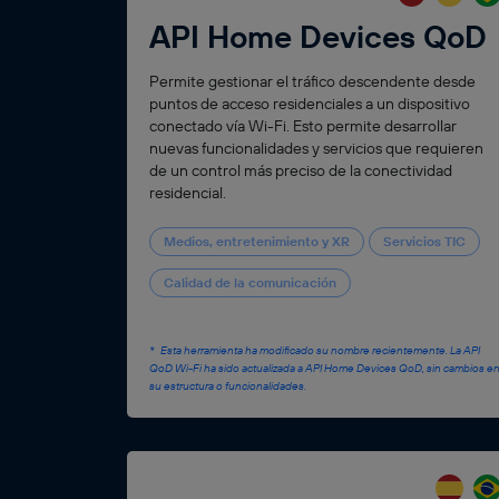
API Home Devices QoD
Permite gestionar el tráfico descendente desde
puntos de acceso residenciales a un dispositivo
conectado vía Wi-Fi. Esto permite desarrollar
nuevas funcionalidades y servicios que requieren
de un control más preciso de la conectividad
residencial.
Medios, entretenimiento y XR
Servicios TIC
Calidad de la comunicación
Esta herramienta ha modificado su nombre recientemente. La API
QoD Wi-Fi ha sido actualizada a API Home Devices QoD, sin cambios e
su estructura o funcionalidades.