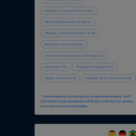
Industria y manufacturación
Marketing basado en datos
Medios, entretenimiento y XR
Relación con el cliente
Servicios financieros y de seguros
Servicios TIC
Transporte y logística
Viajes y hostelería
Calidad de la comunicación
Esta herramienta ha modificado su nombre recientemente. La API
QoD Mobile ha sido actualizada a API Quality on Demand, sin cambios
en su estructura o funcionalidades.