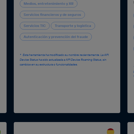
Medios, entretenimiento y XR
Servicios financieros y de seguros
Servicios TIC
Transporte y logística
Autenticación y prevención del fraude
Esta herramienta ha modificado su nombre recientemente. La API
Device Status ha sido actualizada a API Device Roaming Status, sin
cambios en su estructura o funcionalidades.