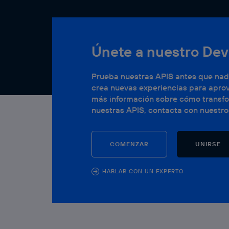
Únete a nuestro De
Prueba nuestras APIS antes que nadi
crea nuevas experiencias para aprove
más información sobre cómo transfor
nuestras APIS, contacta con nuestro
COMENZAR
UNIRSE
HABLAR CON UN EXPERTO