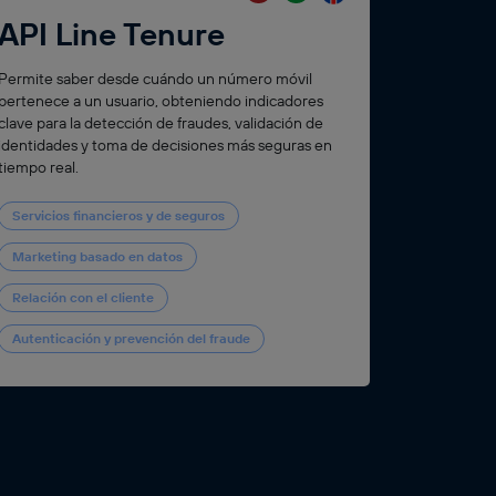
API Line Tenure
Permite saber desde cuándo un número móvil
pertenece a un usuario, obteniendo indicadores
clave para la detección de fraudes, validación de
identidades y toma de decisiones más seguras en
tiempo real.
Servicios financieros y de seguros
Marketing basado en datos
Relación con el cliente
Autenticación y prevención del fraude