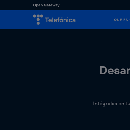
Open Gateway
QUÉ ES
Descubre 
Descubre 
los sector
potenciar 
VER 
Desar
Intégralas en tu