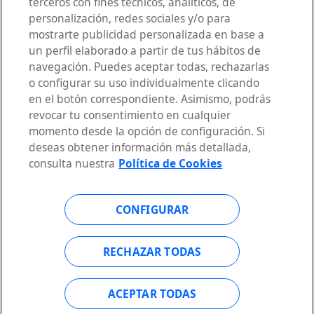
terceros con fines técnicos, analíticos, de
personalización, redes sociales y/o para
AVISO LEGAL
mostrarte publicidad personalizada en base a
POLÍTICA DE PRIVACIDAD
un perfil elaborado a partir de tus hábitos de
DECLARACIÓN DE ACCESIBILIDAD
navegación. Puedes aceptar todas, rechazarlas
POLÍTICA DE COOKIES
o configurar su uso individualmente clicando
en el botón correspondiente. Asimismo, podrás
CONFIGURACIÓN DE COOKIES
revocar tu consentimiento en cualquier
momento desde la opción de configuración. Si
deseas obtener información más detallada,
consulta nuestra
Política de Cookies
HABLAR CON UN EXPERTO
CONFIGURAR
RECHAZAR TODAS
Telefónica Open Gateway
©2026 Telefónica Innovación Digital, S.L. Todos los derechos
reservados.
ACEPTAR TODAS