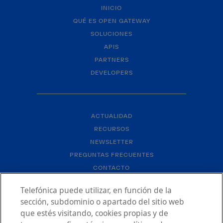
INICIO
QUÉ ES OPEN GATEWAY
SOLUCIONES
APIS
PARTNERS
DEVELOPERS
ACTUALIDAD
RECURSOS
NEWSLETTER
PREGUNTAS FRECUENTES
CONTACTO
Telefónica puede utilizar, en función de la
sección, subdominio o apartado del sitio web
que estés visitando, cookies propias y de