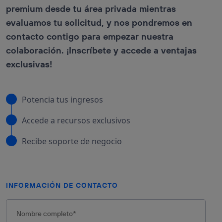
DEVICES QOD
premium desde tu área privada mientras
RELACIÓN CON EL
CLIENTE
API DEVICE
evaluamos tu solicitud, y nos pondremos en
ROAMING
E-COMMERCE Y
STATUS
contacto contigo para empezar nuestra
RETAIL
API LOCATION
colaboración. ¡Inscríbete y accede a ventajas
MARKETING
VERIFICATION
BASADO EN DATOS
exclusivas!
VER TODAS
SERVICIOS TIC
LAS APIS
INDUSTRIA Y
MANUFACTURACIÓN
Servicios
Potencia tus ingresos
TRANSPORTE Y
AUTENTICACIÓN
LOGÍSTICA
Y PREVENCIÓN
Accede a recursos exclusivos
DEL FRAUDE
MEDIOS,
ENTRETENIMIENTO
SERVICIOS DE
Y XR
Recibe soporte de negocio
LOCALIZACIÓN
VIAJES Y
CALIDAD DE LA
HOSTELERÍA
COMUNICACIÓN
PAGOS Y
COBROS
INFORMACIÓN DE CONTACTO