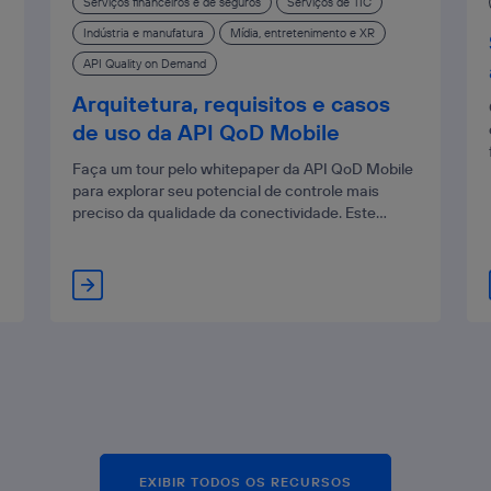
Serviços financeiros e de seguros
Serviços de TIC
Indústria e manufatura
Mídia, entretenimento e XR
API Quality on Demand
Arquitetura, requisitos e casos
de uso da API QoD Mobile
Faça um tour pelo whitepaper da API QoD Mobile
para explorar seu potencial de controle mais
preciso da qualidade da conectividade. Este
documento fornece uma visão geral completa de
como essa API funciona, sua arquitetura, seus
benefícios e informações detalhadas sobre como
implementá-la corretamente. Com sua
integração, ela facilita o desenvolvimento de
novos serviços digitais que exigem recursos
avançados de rede, em termos de disponibilidade,
segurança ou desempenho. Acesse o whitepaper
da API QoD Mobile fazendo parte do nosso
Partner Program ou do Developer Hub.
EXIBIR TODOS OS RECURSOS