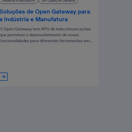
Indústria e manufatura
API Quality on Demand
Soluções de Open Gateway para
a Indústria e Manufatura
O Open Gateway tem APIs de telecomunicações
que permitem o desenvolvimento de novas
funcionalidades para diferentes ferramentas em
processos industriais e de fabricação, que exigem
um controle mais preciso da conectividade.