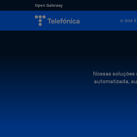
Open Gateway
O QUE 
Descubra 
Descubra 
setores e
potenciali
VER 
Nossas soluções o
automatizada, au