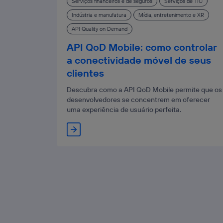
Serviços financeiros e de seguros
Serviços de TIC
Indústria e manufatura
Mídia, entretenimento e XR
API Quality on Demand
API QoD Mobile: como controlar
a conectividade móvel de seus
clientes
Descubra como a API QoD Mobile permite que os
desenvolvedores se concentrem em oferecer
uma experiência de usuário perfeita.