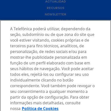
ACTUALIDAD
RECURSOS
NEWSLETTER
PERGUNTAS FREQUENTES
CONTACTO
A Telefónica poderá utilizar, dependendo da
seção, subdomínio ou de que zona do site que
você estiver visitando, cookies próprias e de
terceiros para fins técnicos, analíticos, de
personalização, de redes sociais e/ou para
mostrar-lhe publicidade personalizada em
função de um perfil elaborado com base em
AVISO LEGAL
seus hábitos de navegação. Você pode aceitar
POLÍTICA DE PRIVACIDADE
todos eles, rejeitá-los ou configurar seu uso
DECLARAÇÃO DE ACESSIBILIDADE
individualmente clicando no botão
POLÍTICA DE COOKIES
correspondente. Você também pode revogar o
CONFIGURAÇÃO DE COOKIES
seu consentimento a qualquer momento a
partir da opção de configuração. Para obter
informações mais detalhadas, consulte
nossa
Política de Cookies