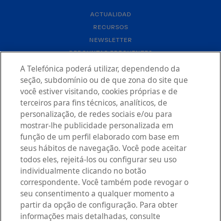
ACTUALIDAD
RECURSOS
NEWSLETTER
PERGUNTAS FREQUENTES
CONTACTO
A Telefónica poderá utilizar, dependendo da
seção, subdomínio ou de que zona do site que
você estiver visitando, cookies próprias e de
terceiros para fins técnicos, analíticos, de
personalização, de redes sociais e/ou para
mostrar-lhe publicidade personalizada em
função de um perfil elaborado com base em
AVISO LEGAL
seus hábitos de navegação. Você pode aceitar
POLÍTICA DE PRIVACIDADE
todos eles, rejeitá-los ou configurar seu uso
DECLARAÇÃO DE ACESSIBILIDADE
individualmente clicando no botão
POLÍTICA DE COOKIES
correspondente. Você também pode revogar o
CONFIGURAÇÃO DE COOKIES
seu consentimento a qualquer momento a
partir da opção de configuração. Para obter
informações mais detalhadas, consulte