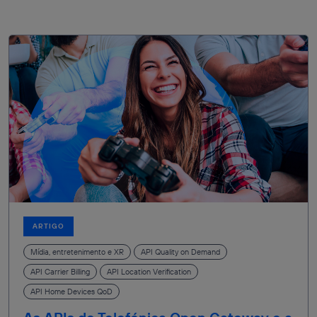
ARTIGO
Mídia, entretenimento e XR
API Quality on Demand
API Carrier Billing
API Location Verification
API Home Devices QoD