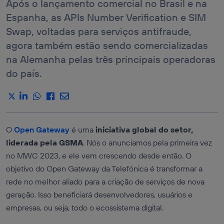
Após o lançamento comercial no Brasil e na
GERENCIAMENTO
DEVICES QOD
DE
Espanha, as APIs Number Verification e SIM
RELACIONAMENTO
API DEVICE
COM O CLIENTE
ROAMING
Swap, voltadas para serviços antifraude,
STATUS
COMÉRCIO
ELETRÔNICO E
agora também estão sendo comercializadas
API LOCATION
VAREJO
VERIFICATION
na Alemanha pelas três principais operadoras
MARKETING
VER TODAS
ORIENTADO POR
do país.
AS APIS
DADOS
SERVIÇOS DE TIC
Serviços
INDÚSTRIA E
AUTENTICAÇÃO
MANUFATURA
E PREVENÇÃO
DE FRAUDES
TRANSPORTE E
O
Open Gateway
é uma
iniciativa global do setor,
LOGÍSTICA
SERVIÇOS DE
liderada pela GSMA
. Nós o anunciamos pela primeira vez
LOCALIZAÇÃO
MÍDIA,
ENTRETENIMENTO
no MWC 2023, e ele vem crescendo desde então. O
QUALIDADE DA
E XR
COMUNICAÇÃO
objetivo do Open Gateway da Telefónica é transformar a
VIAGENS E
PAGAMENTOS
HOSPITALIDADE
rede no melhor aliado para a criação de serviços de nova
E COBRANÇAS
geração. Isso beneficiará desenvolvedores, usuários e
empresas, ou seja, todo o ecossistema digital.