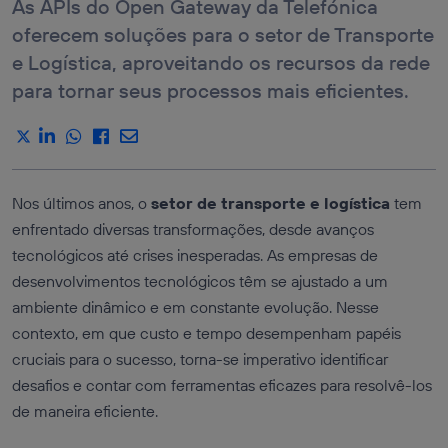
As APIs do Open Gateway da Telefónica
GERENCIAMENTO
DEVICES QOD
DE
oferecem soluções para o setor de Transporte
RELACIONAMENTO
API DEVICE
COM O CLIENTE
ROAMING
e Logística, aproveitando os recursos da rede
STATUS
COMÉRCIO
ELETRÔNICO E
para tornar seus processos mais eficientes.
API LOCATION
VAREJO
VERIFICATION
MARKETING
VER TODAS
ORIENTADO POR
AS APIS
DADOS
SERVIÇOS DE TIC
Serviços
Nos últimos anos, o
setor de transporte e logística
tem
INDÚSTRIA E
AUTENTICAÇÃO
MANUFATURA
enfrentado diversas transformações, desde avanços
E PREVENÇÃO
DE FRAUDES
TRANSPORTE E
tecnológicos até crises inesperadas. As empresas de
LOGÍSTICA
SERVIÇOS DE
desenvolvimentos tecnológicos têm se ajustado a um
LOCALIZAÇÃO
MÍDIA,
ENTRETENIMENTO
ambiente dinâmico e em constante evolução. Nesse
QUALIDADE DA
E XR
COMUNICAÇÃO
contexto, em que custo e tempo desempenham papéis
VIAGENS E
PAGAMENTOS
HOSPITALIDADE
cruciais para o sucesso, torna-se imperativo identificar
E COBRANÇAS
desafios e contar com ferramentas eficazes para resolvê-los
de maneira eficiente.