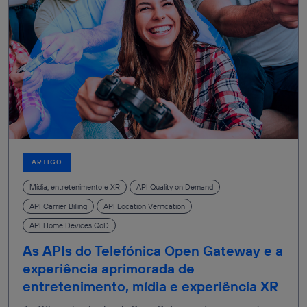
ARTIGO
Mídia, entretenimento e XR
API Quality on Demand
API Carrier Billing
API Location Verification
API Home Devices QoD
As APIs do Telefónica Open Gateway e a
experiência aprimorada de
entretenimento, mídia e experiência XR