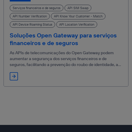
Serviços financeiros e de seguros
API SIM Swap
API Number Verification
API Know Your Customer - Match
API Device Roaming Status
API Location Verification
Soluções Open Gateway para serviços
financeiros e de seguros
As APIs de telecomunicações do Open Gateway podem
aumentar a segurança dos serviços financeiros e de
seguros, facilitando a prevenção do roubo de identidade, a
segurança das transações e a aplicação de medidas
antifraude.