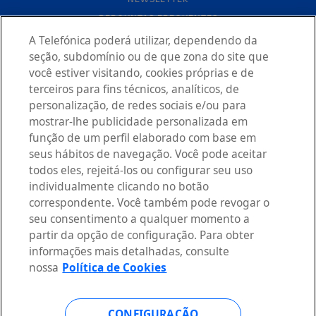
PERGUNTAS FREQUENTES
CONTACTO
A Telefónica poderá utilizar, dependendo da
seção, subdomínio ou de que zona do site que
você estiver visitando, cookies próprias e de
terceiros para fins técnicos, analíticos, de
personalização, de redes sociais e/ou para
mostrar-lhe publicidade personalizada em
função de um perfil elaborado com base em
AVISO LEGAL
seus hábitos de navegação. Você pode aceitar
POLÍTICA DE PRIVACIDADE
todos eles, rejeitá-los ou configurar seu uso
DECLARAÇÃO DE ACESSIBILIDADE
individualmente clicando no botão
POLÍTICA DE COOKIES
correspondente. Você também pode revogar o
CONFIGURAÇÃO DE COOKIES
seu consentimento a qualquer momento a
partir da opção de configuração. Para obter
informações mais detalhadas, consulte
nossa
Política de Cookies
FALE COM UM ESPECIALISTA
CONFIGURAÇÃO